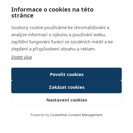
Informace o cookies na této
stránce
Soubory cookie používáme ke shromažďování a
INFO@ELEGIS.CZ
analýze informací o výkonu a používání webu,
zajištění fungování funkcí ze sociálních médií a ke
+420 541 241 343
zlepšení a přizpůsobení obsahu a reklam.
VŠECHNY KONTAKTY
Zjistit více
Oborová řešení
Stavebnictví
Povolit cookies
Průmyslová výroba
Zakázat cookies
Systém ELEGIS
Moduly systému ELEGIS
Nastavení cookies
Služby a podpora
Powered by
CookieHub Consent Management
Případové studie
Společnost ELEGIS