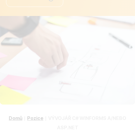
Drobečková
Domů
Pozice
VÝVOJÁŘ C# WINFORMS A/NEBO
ASP.NET
navigace