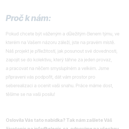
Proč k nám:
Pokud chcete být váženým a důležitým členem týmu, ve
kterém na Vašem názoru záleží, jste na pravém místě.
Náš projekt je příležitostí, jak posunout své dovednosti,
zapojit se do kolektivu, který táhne za jeden provaz,
a pracovat na něčem smysluplném a velkém. Jsme
připraveni vás podpořit, dát vám prostor pro
seberealizaci a ocenit vaši snahu. Práce máme dost,
těšíme se na vaši posilu!
Oslovila Vás tato nabídka? Tak nám zašlete Váš
životopis na info@elegis.cz, odpovíme na všechny