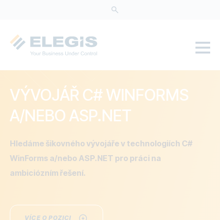
Přejít
k
hlavnímu
obsahu
VÝVOJÁŘ C# WINFORMS
A/NEBO ASP.NET
Hledáme šikovného vývojáře v technologiích C#
WinForms a/nebo ASP.NET pro práci na
ambiciózním řešení.
VÍCE O POZICI