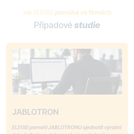
Jak ELEGIS
pomáhá ve firmách
Případové
studie
JABLOTRON
ELEGIS pomohl JABLOTRONU sjednotit výrobní