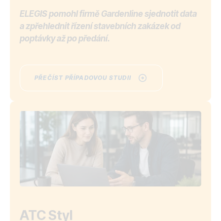
ELEGIS pomohl firmě Gardenline sjednotit data
a zpřehlednit řízení stavebních zakázek od
poptávky až po předání.
PŘEČÍST PŘÍPADOVOU STUDII
ATC Styl