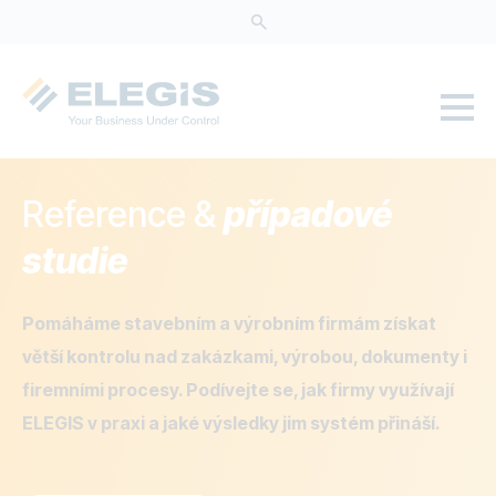
Přejít
k
hlavnímu
obsahu
Reference &
případové
studie
Pomáháme stavebním a výrobním firmám získat
větší kontrolu nad zakázkami, výrobou, dokumenty i
firemními procesy. Podívejte se, jak firmy využívají
ELEGIS v praxi a jaké výsledky jim systém přináší.