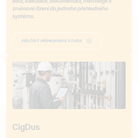
data, kalkulace, dokumentaci, metrologii a
změnové řízení do jednoho přehledného
systému.
PŘEČÍST PŘÍPADOVOU STUDII
CigDus