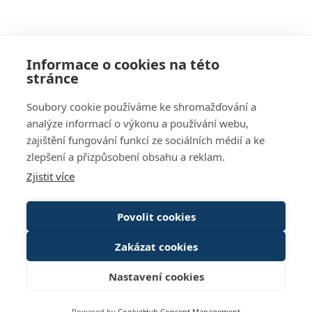
Informace o cookies na této
stránce
Soubory cookie používáme ke shromažďování a
INFO@ELEGIS.CZ
analýze informací o výkonu a používání webu,
zajištění fungování funkcí ze sociálních médií a ke
+420 541 241 343
zlepšení a přizpůsobení obsahu a reklam.
VŠECHNY KONTAKTY
Zjistit více
Oborová řešení
Stavebnictví
Povolit cookies
Průmyslová výroba
Zakázat cookies
Systém ELEGIS
Moduly systému ELEGIS
Nastavení cookies
Služby a podpora
Powered by
CookieHub Consent Management