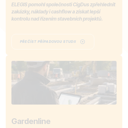
ELEGIS pomohl společnosti CigDus zpřehlednit
zakázky, náklady i cashflow a získat lepší
kontrolu nad řízením stavebních projektů.
PŘEČÍST PŘÍPADOVOU STUDII
Gardenline